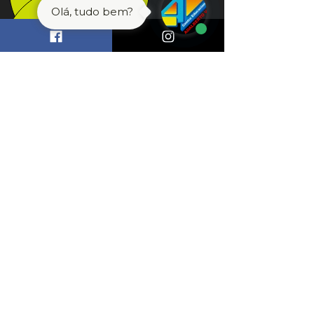
Olá, tudo bem?
(92) 98551-4325
Unidade Morada do Sol
Avenida Via Láctea, 835, Aleixo - Manaus
AM Brasil
secretaria@adalbertovalle.com.br
(92) 98444-8739