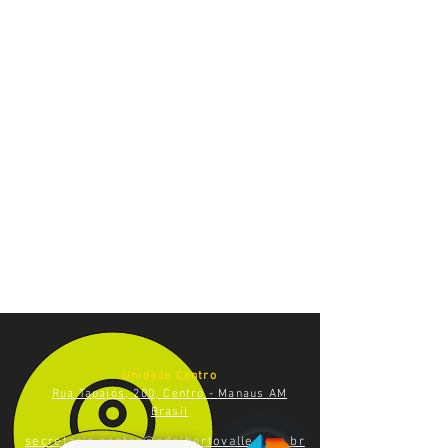
Unidade Centro
Rua Tapajós, 200, Centro - Manaus AM
Brasil
secretaria.centro@adalbertovalle.com.br