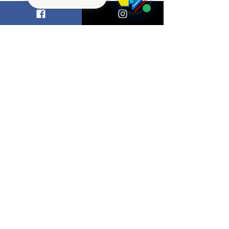
7º ano
8º ano
9º ano
1ª série
2ª série