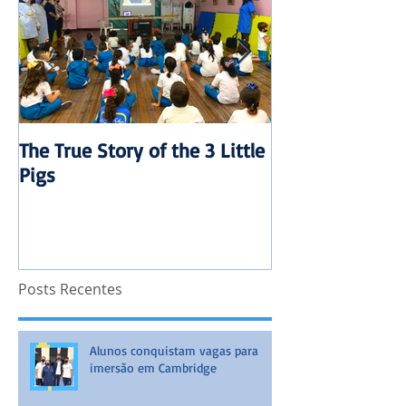
The True Story of the 3 Little
Mensalidade 20
Pigs
reajuste
Posts Recentes
Alunos conquistam vagas para
imersão em Cambridge