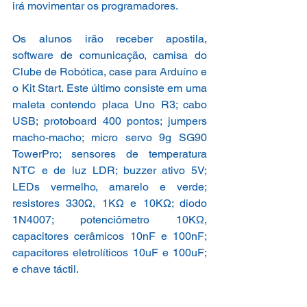
irá movimentar os programadores.
Os alunos irão receber apostila, 
software de comunicação, camisa do 
Clube de Robótica, case para Arduíno e 
o Kit Start. Este último consiste em uma 
maleta contendo placa Uno R3; cabo 
USB; protoboard 400 pontos; jumpers 
macho-macho; micro servo 9g SG90 
TowerPro; sensores de temperatura 
NTC e de luz LDR; buzzer ativo 5V; 
LEDs vermelho, amarelo e verde; 
resistores 330Ω, 1KΩ e 10KΩ; diodo 
1N4007; potenciômetro 10KΩ, 
capacitores cerâmicos 10nF e 100nF; 
capacitores eletrolíticos 10uF e 100uF; 
e chave táctil.