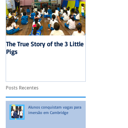
The True Story of the 3 Little
Mensalidade 20
Pigs
reajuste
Posts Recentes
Alunos conquistam vagas para
imersão em Cambridge