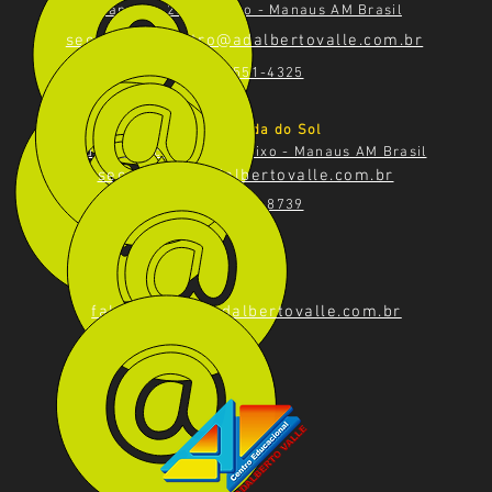
Rua Tapajós, 200, Centro - Manaus AM Brasil
secretaria.centro@adalbertovalle.com.br
(92) 98551-4325
Unidade Morada do Sol
Avenida Via Láctea, 835, Aleixo - Manaus AM Brasil
secretaria@adalbertovalle.com.br
(92) 98444-8739
faleconosco@adalbertovalle.com.br