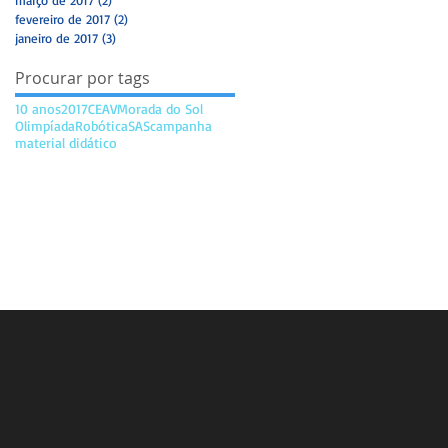
fevereiro de 2017
(2)
2 posts
e
janeiro de 2017
(3)
3 posts
no
Procurar por tags
10 anos
2017
CEAV
Morada do Sol
Olimpíada
Robótica
SAS
campanha
material didático